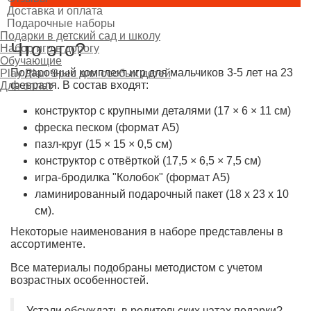
Доставка и оплата
Подарочные наборы
Подарки в детский сад и школу
Что это?
Набор игр в дорогу
Обучающие
Подарочный комплект игр для мальчиков 3-5 лет на 23
Play Plan Spec для особых детей
февраля. В состав входят:
Для оплат
конструктор с крупными деталями (17 × 6 × 11 см)
фреска песком (формат А5)
пазл-круг (15 × 15 × 0,5 см)
конструктор с отвёрткой (17,5 × 6,5 × 7,5 см)
игра-бродилка "Колобок" (формат А5)
ламинированный подарочный пакет (18 х 23 х 10
см).
Некоторые наименования в наборе представлены в
ассортименте.
Все материалы подобраны методистом с учетом
возрастных особенностей.
Устали обсуждать в родительских чатах подарки?